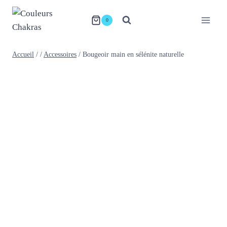
Aller
au
0
contenu
Accueil
/
/
Accessoires
/
Bougeoir main en sélénite naturelle