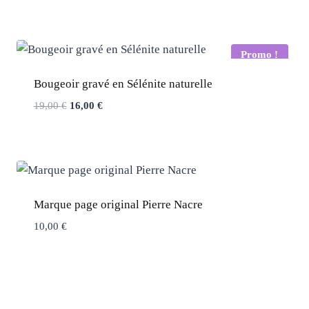
Promo !
Bougeoir gravé en Sélénite naturelle
Le
Le
19,00
€
16,00
€
prix
prix
initial
actuel
était :
est :
19,00 €.
16,00 €.
Marque page original Pierre Nacre
10,00
€