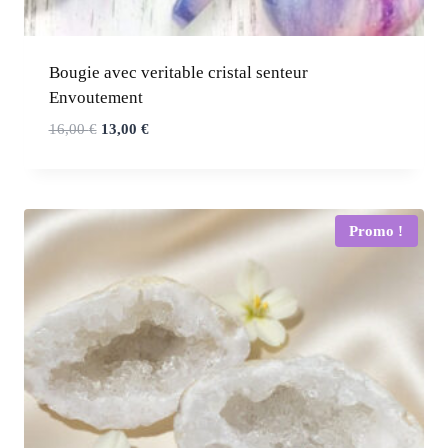
Bougie avec veritable cristal senteur
Envoutement
Le
Le
16,00
€
13,00
€
prix
prix
initial
actuel
était :
est :
16,00 €.
13,00 €.
Promo !