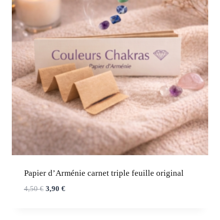
Papier d’Arménie carnet triple feuille original
Le
Le
4,50
€
3,90
€
prix
prix
initial
actuel