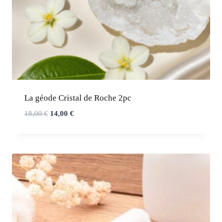
La géode Cristal de Roche 2pc
Le
Le
18,00
€
14,00
€
prix
prix
initial
actuel
était :
est :
18,00 €.
14,00 €.