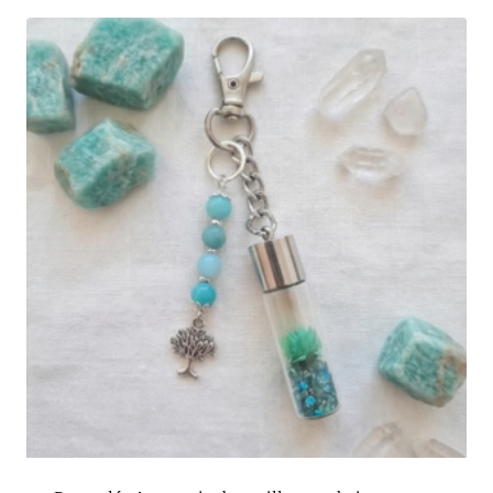
était :
est :
4,50 €.
3,90 €.