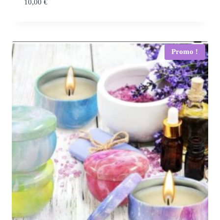
10,00
€
Promo !