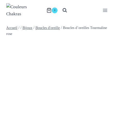
Aller
au
0
contenu
Accueil
/
/
Bijoux
/
Boucles d'oreille
/
Boucles d’oreilles Tourmaline
rose